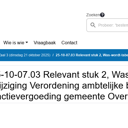
Zoeken
Wie is wie
Vraagbaak
Contact
aal 3 (dinsdag 21 oktober 2025)
25-10-07.03 Relevant stuk 2, Was-wordt-tabel Wijziging Verordening ambtelijke bijstand en fra
-10-07.03 Relevant stuk 2, Was
jziging Verordening ambtelijke 
actievergoeding gemeente Ove