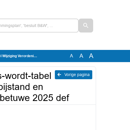
A
A
A
ctievergoeding gemeente Overbetuwe 2025 def
-wordt-tabel
Vorige pagina
bijstand en
rbetuwe 2025 def