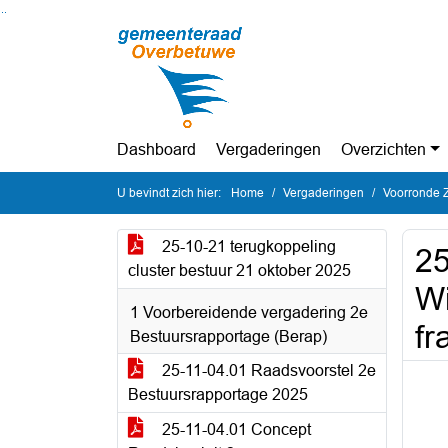
Ga naar de inhoud van deze pagina
Ga naar het zoeken
Ga naar het menu
Dashboard
Vergaderingen
Overzichten
U bevindt zich hier:
Home
Vergaderingen
Voorronde Z
25-10-21 terugkoppeling
25
cluster bestuur 21 oktober 2025
Wi
1 Voorbereidende vergadering 2e
fr
Bestuursrapportage (Berap)
25-11-04.01 Raadsvoorstel 2e
Bestuursrapportage 2025
25-11-04.01 Concept