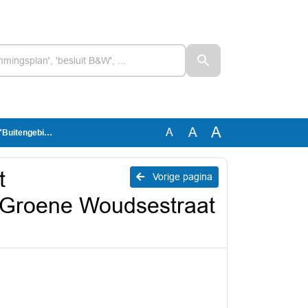
A
A
A
estraat 4, Driel"
t
Vorige pagina
 Groene Woudsestraat