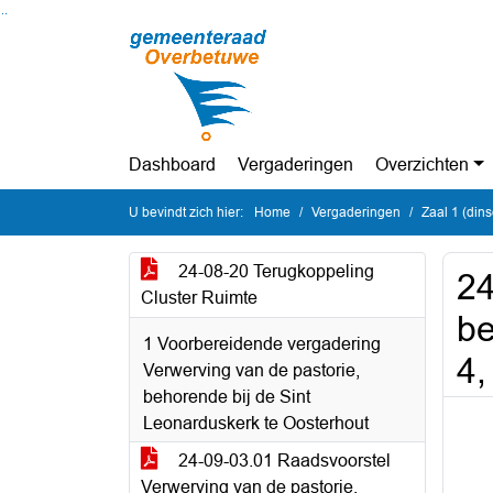
Ga naar de inhoud van deze pagina
Ga naar het zoeken
Ga naar het menu
Dashboard
Vergaderingen
Overzichten
U bevindt zich hier:
Home
Vergaderingen
Zaal 1 (din
24-08-20 Terugkoppeling
24
Cluster Ruimte
be
1 Voorbereidende vergadering
4,
Verwerving van de pastorie,
behorende bij de Sint
Leonarduskerk te Oosterhout
24-09-03.01 Raadsvoorstel
Verwerving van de pastorie,