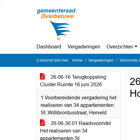
Ga naar de inhoud van deze pagina
Ga naar het zoeken
Ga naar het menu
Dashboard
Vergaderingen
Overzichten
U bevindt zich hier:
Home
Vergaderingen
Voorronde Z
26-06-16 Terugkoppeling
26
Cluster Ruimte 16 juni 2026
Ho
1 Voorbereidende vergadering het
realiseren van 34 appartementen
St. Willibrordusstraat, Herveld
26-06-30.01 Raadsvoorstel
Het realiseren van 34
appartementen St.