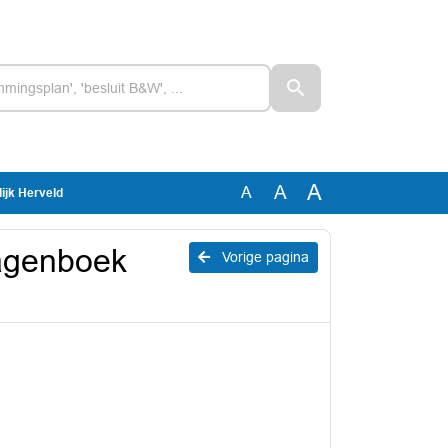
A
A
A
lijk Herveld
lagenboek
Vorige pagina