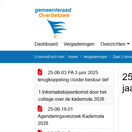
Ga naar de inhoud van deze pagina
Ga naar het zoeken
Ga naar het menu
Dashboard
Vergaderingen
Overzichten
U bevindt zich hier:
Home
Vergaderingen
Zaal 3 (din
25-06-03 PA 3 juni 2025
25
terugkoppeling cluster bestuur def
ja
1 Informatiebijeenkomst door het
college over de kadernota 2026
25-06-19.01
Agenderingsverzoek Kadernota
2026