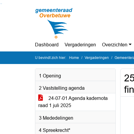
Ga naar de inhoud van deze pagina
Ga naar het zoeken
Ga naar het menu
Dashboard
Vergaderingen
Overzichten
U bevindt zich hier:
Home
Vergaderingen
Gemeenteraa
25
1 Opening
fi
2 Vaststelling agenda
24-07-01 Agenda kadernota
raad 1 juli 2025
3 Mededelingen
4 Spreekrecht*