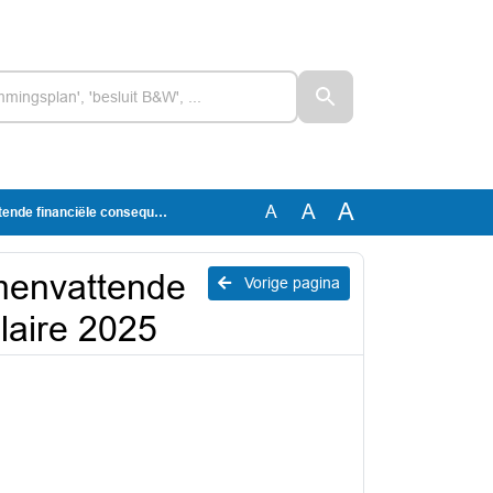
A
A
A
 consequenties meicirculaire 2025
menvattende
Vorige pagina
laire 2025