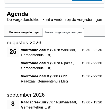
Agenda
De vergaderstukken kunt u vinden bij de vergaderingen
Recente vergaderingen
Toekomstige vergaderingen
augustus 2026
dinsdag 25 augustus 2026
Voorronde Zaal 2
(V.07b Waalzaal,
19:30 - 22:30
25
Gemeentehuis Elst)
dinsdag 25 augustus 2026
Voorronde Zaal 1
(V.07a Rijnzaal,
19:30 - 22:30
Gemeentehuis Elst)
dinsdag 25 augustus 2026
Voorronde Zaal 3
(V.08 Oude
19:30 - 22:30
Raadzaal, Gemeentehuis Elst)
september 2026
dinsdag 8 september 2026
Raadspreekuur
(V.07 RijnWaalzaal,
19:00 - 19:20
8
Gemeentehuis Elst)