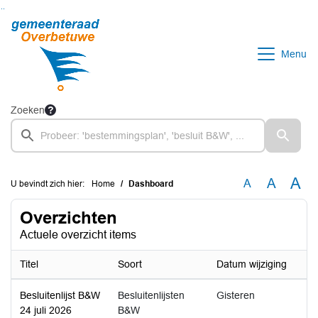
Ga naar de inhoud van deze pagina
Ga naar het zoeken
Ga naar het menu
Menu
Zoeken
A
A
A
U bevindt zich hier:
Home
Dashboard
Overzichten
Actuele overzicht items
Titel
Soort
Datum wijziging
Besluitenlijst B&W
Besluitenlijsten
Gisteren
24 juli 2026
B&W