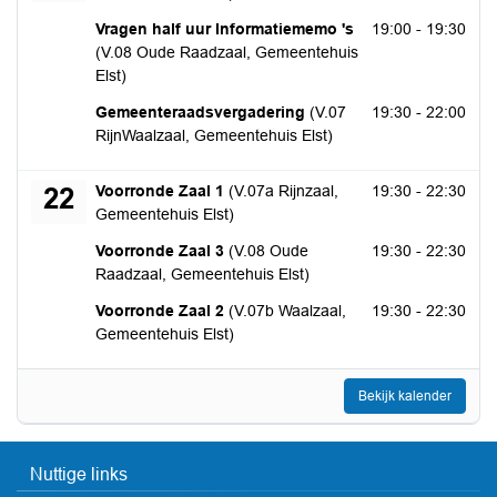
dinsdag 8 september 2026
Vragen half uur Informatiememo 's
19:00 - 19:30
(V.08 Oude Raadzaal, Gemeentehuis
Elst)
dinsdag 8 september 2026
Gemeenteraadsvergadering
(V.07
19:30 - 22:00
RijnWaalzaal, Gemeentehuis Elst)
dinsdag 22 september 2026
Voorronde Zaal 1
(V.07a Rijnzaal,
19:30 - 22:30
22
Gemeentehuis Elst)
dinsdag 22 september 2026
Voorronde Zaal 3
(V.08 Oude
19:30 - 22:30
Raadzaal, Gemeentehuis Elst)
dinsdag 22 september 2026
Voorronde Zaal 2
(V.07b Waalzaal,
19:30 - 22:30
Gemeentehuis Elst)
Bekijk kalender
Nuttige links