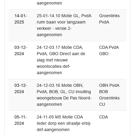
aangenomen
14-01-
25-01-14.10 Motie GL, PvdA
Groenlinks
2025
ruim baan voor langzaam
PvdA
verkeer - versie 2-
aangenomen
03-12-
24-12-03.17 Motie CDA,
CDA PvdA
2024
PvdA, GBO Direct aan de
GBO
slag met nieuwe
woonlocaties-def-
aangenomen
03-12-
24-12-03.16 Motie OBN,
OBN PvdA
2024
PvdA, BOB, GL, CU invulling
BOB
woongebouw De Pas Noord-
Groenlinks
aangenomen
CU
05-11-
24-11-05 M5 Motie CDA
CDA
2024
Ieder dorp een straatje erbij-
def-aangenomen