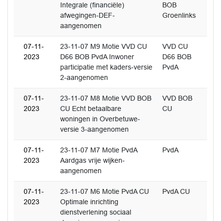
Integrale (financiële)
BOB
afwegingen-DEF-
Groenlinks
aangenomen
07-11-
23-11-07 M9 Motie VVD CU
VVD CU
2023
D66 BOB PvdA Inwoner
D66 BOB
participatie met kaders-versie
PvdA
2-aangenomen
07-11-
23-11-07 M8 Motie VVD BOB
VVD BOB
2023
CU Echt betaalbare
CU
woningen in Overbetuwe-
versie 3-aangenomen
07-11-
23-11-07 M7 Motie PvdA
PvdA
2023
Aardgas vrije wijken-
aangenomen
07-11-
23-11-07 M6 Motie PvdA CU
PvdA CU
2023
Optimale inrichting
dienstverlening sociaal