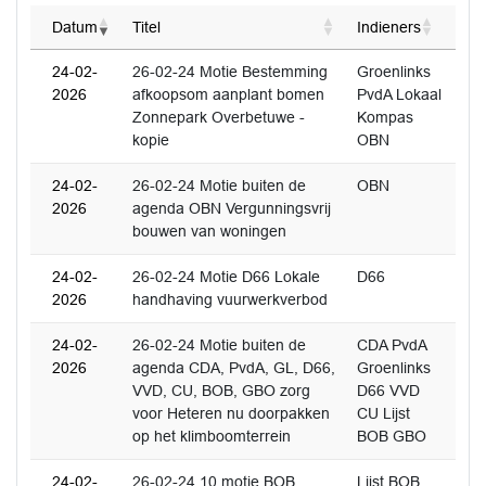
Datum
Titel
Indieners
24-02-
26-02-24 Motie Bestemming
Groenlinks
2026
afkoopsom aanplant bomen
PvdA Lokaal
Zonnepark Overbetuwe -
Kompas
kopie
OBN
24-02-
26-02-24 Motie buiten de
OBN
2026
agenda OBN Vergunningsvrij
bouwen van woningen
24-02-
26-02-24 Motie D66 Lokale
D66
2026
handhaving vuurwerkverbod
24-02-
26-02-24 Motie buiten de
CDA PvdA
2026
agenda CDA, PvdA, GL, D66,
Groenlinks
VVD, CU, BOB, GBO zorg
D66 VVD
voor Heteren nu doorpakken
CU Lijst
op het klimboomterrein
BOB GBO
24-02-
26-02-24.10 motie BOB,
Lijst BOB