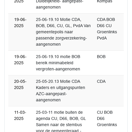
2025
Duidelijkheid- aangepast-
Kompas
aangenomen
19-06-
25-06-19.10 Motie CDA,
CDA BOB
2025
BOB, D66, CU, GL, PvdA Van
D66 CU
gemeentepolis naar
Groenlinks
passende zorgverzekering-
PvdA
aangenomen
19-06-
25-06-19.10 motie BOB
BOB
2025
bereik minimabeleid
vergroten-aangenomen
20-05-
25-05-20.13 Motie CDA
CDA
2025
Kaders en uitgangspunten
AZC-aangepast-
aangenomen
11-03-
25-03-11 motie buiten de
CU BOB
2025
agenda CU, D66, BOB, GL
D66
Samen naar de stembus
Groenlinks
voor de gemeenteraad -