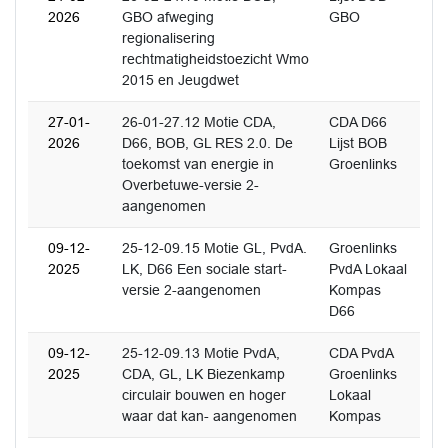
2026
GBO afweging
GBO
regionalisering
rechtmatigheidstoezicht Wmo
2015 en Jeugdwet
27-01-
26-01-27.12 Motie CDA,
CDA D66
2026
D66, BOB, GL RES 2.0. De
Lijst BOB
toekomst van energie in
Groenlinks
Overbetuwe-versie 2-
aangenomen
09-12-
25-12-09.15 Motie GL, PvdA.
Groenlinks
2025
LK, D66 Een sociale start-
PvdA Lokaal
versie 2-aangenomen
Kompas
D66
09-12-
25-12-09.13 Motie PvdA,
CDA PvdA
2025
CDA, GL, LK Biezenkamp
Groenlinks
circulair bouwen en hoger
Lokaal
waar dat kan- aangenomen
Kompas