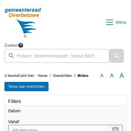
Ga naar de inhoud van deze pagina
Ga naar het zoeken
Ga naar het menu
Menu
Zoeken
A
A
A
U bevindt zich hier:
Home
Overzichten
Moties
Terug naar overzichten
Filters
Datum
vanaf
Selecte