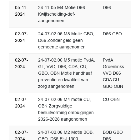
05-11-
24-11-05 M4 Motie D66
D66
2024
Kwijtschelding-def-
aangenomen
02-07-
24-07-02.06 M8 Motie GBO,
D66 GBO
2024
D66 Zonder geld geen
gemeente aangenomen
02-07-
24-07-02.06 M5 motie PvdA,
PvdA
2024
GL, VVD, D66, CDA, CU,
Groenlinks
GBO, OBN Motie handhaaf
VVD D66
preventie en kwaliteit van
CDA CU
zorg aangenomen
GBO OBN
02-07-
24-07-02.06 M4 motie CU,
CU OBN
2024
OBN Zorgvuldige
besluitvorming ombuigingen
2026-2028 aangenomen
02-07-
24-07-02.06 M2 Motie BOB,
BOB GBO
2024
GBO, D66 Elst 1300
D66