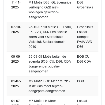
11-11-
M1 Motie D66, GL Scenarios
D66
2025
verhoging OZB niet-
Groenlinks
woningen gewijzigd-
aangenomen
07-10-
25-10-07.10 Motie GL, PvdA,
Groenlinks
2025
LK, VVD, D66 Een sociale
Lokaal
koers voor Overbetuwe -
Kompas
Visiestuk Sociaal domein
PvdA VVD
2040
D66
09-09-
25-09-09 Motie buiten de
BOB CU
2025
agenda BOB, CU, D66, CDA
D66 CDA
Jongerenparticipatie-
aangenomen
01-07-
M2 Motie BOB Meer muziek
BOB
2025
in de klas moet blijven-
aangepast-aangenomen
01-07-
M7 Motie LK Meer
Lokaal