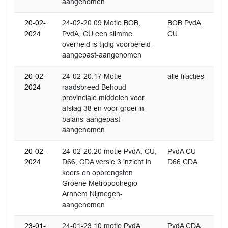
aangenomen
20-02-
24-02-20.09 Motie BOB,
BOB PvdA
2024
PvdA, CU een slimme
CU
overheid is tijdig voorbereid-
aangepast-aangenomen
20-02-
24-02-20.17 Motie
alle fracties
2024
raadsbreed Behoud
provinciale middelen voor
afslag 38 en voor groei in
balans-aangepast-
aangenomen
20-02-
24-02-20.20 motie PvdA, CU,
PvdA CU
2024
D66, CDA versie 3 inzicht in
D66 CDA
koers en opbrengsten
Groene Metropoolregio
Arnhem Nijmegen-
aangenomen
23-01-
24-01-23.10 motie PvdA,
PvdA CDA