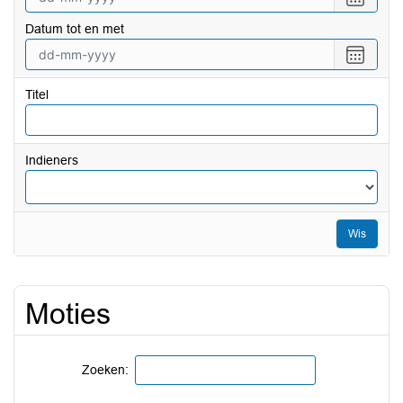
een
Datum tot en met
datum
vanaf
Selecte
een
datum
Titel
tot
en
met
Indieners
Wis
Moties
Zoeken: