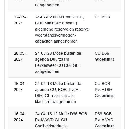
aangenomen
02-07-
24-07-02.06 M1 motie CU,
CU BOB
2024
BOB Minimale omvang
algemene reserve en reserve
weerstandsvermogen-
capaciteit aangenomen
28-05-
24-05-28 Motie buiten de
CU D66
2024
agenda Duurzaam
Groenlinks
Lexkesveer CU D66 GL-
aangenomen
16-04-
24-04-16 Motie buiten de
CU BOB
2024
agenda CU, BOB, PvdA,
PvdA D66
D66, GL inzicht in alle
Groenlinks
klachten-aangenomen
16-04-
24-04-16.12 Motie D66 BOB
D66 BOB
2024
PvdA VVD GL CU
PvdA VVD
Snelheidsreductie
Groenlinks