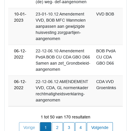
(de) weg- def-aangenomen
10-01-
23-01-10.12 Amendement
VVD BOB
2023
VVD, BOB MFC Wanmolen
aanpassen aan gewijzigde
huisvesting zorgpartijen-
aangenomen
06-12-
22-12-06.10 Amendement
BOB PvdA
2022
PvdA BOB CU CDA GBO D66
CU CDA
Samen aan zet_Grondbeleid-
GBO D66
aangenomen
06-12-
22-12-06.12 AMENDEMENT
CDA VVD
2022
VVD, CDA, GL normenkader
Groenlinks
rechtmatigheidsverklaring-
aangenomen
1 tot 50 van 170 resultaten
Huidige pagina
Vorige
1
2
3
4
Volgende