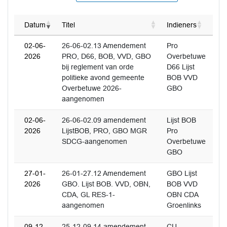
Datum
Titel
Indieners
02-06-
26-06-02.13 Amendement
Pro
2026
PRO, D66, BOB, VVD, GBO
Overbetuwe
bij reglement van orde
D66 Lijst
politieke avond gemeente
BOB VVD
Overbetuwe 2026-
GBO
aangenomen
02-06-
26-06-02.09 amendement
Lijst BOB
2026
LijstBOB, PRO, GBO MGR
Pro
SDCG-aangenomen
Overbetuwe
GBO
27-01-
26-01-27.12 Amendement
GBO Lijst
2026
GBO. Lijst BOB. VVD, OBN,
BOB VVD
CDA, GL RES-1-
OBN CDA
aangenomen
Groenlinks
09-12-
25-12-09.14 amendement
CU