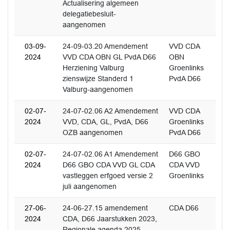
Actualisering algemeen
delegatiebesluit-
aangenomen
03-09-
24-09-03.20 Amendement
VVD CDA
2024
VVD CDA OBN GL PvdA D66
OBN
Herziening Valburg
Groenlinks
zienswijze Standerd 1
PvdA D66
Valburg-aangenomen
02-07-
24-07-02.06 A2 Amendement
VVD CDA
2024
VVD, CDA, GL, PvdA, D66
Groenlinks
OZB aangenomen
PvdA D66
02-07-
24-07-02.06 A1 Amendement
D66 GBO
2024
D66 GBO CDA VVD GL CDA
CDA VVD
vastleggen erfgoed versie 2
Groenlinks
juli aangenomen
27-06-
24-06-27.15 amendement
CDA D66
2024
CDA, D66 Jaarstukken 2023,
Regionale agenda 2025-