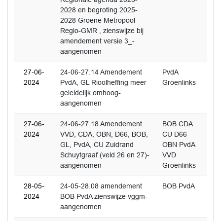
2028 en begroting 2025-
2028 Groene Metropool
Regio-GMR , zienswijze bij
amendement versie 3_-
aangenomen
27-06-
24-06-27.14 Amendement
PvdA
2024
PvdA, GL Rioolheffing meer
Groenlinks
geleidelijk omhoog-
aangenomen
27-06-
24-06-27.18 Amendement
BOB CDA
2024
VVD, CDA, OBN, D66, BOB,
CU D66
GL, PvdA, CU Zuidrand
OBN PvdA
Schuytgraaf (veld 26 en 27)-
VVD
aangenomen
Groenlinks
28-05-
24-05-28.08 amendement
BOB PvdA
2024
BOB PvdA zienswijze vggm-
aangenomen