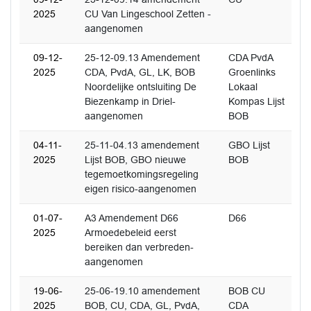
2025
CU Van Lingeschool Zetten -
aangenomen
09-12-
25-12-09.13 Amendement
CDA PvdA
2025
CDA, PvdA, GL, LK, BOB
Groenlinks
Noordelijke ontsluiting De
Lokaal
Biezenkamp in Driel-
Kompas Lijst
aangenomen
BOB
04-11-
25-11-04.13 amendement
GBO Lijst
2025
Lijst BOB, GBO nieuwe
BOB
tegemoetkomingsregeling
eigen risico-aangenomen
01-07-
A3 Amendement D66
D66
2025
Armoedebeleid eerst
bereiken dan verbreden-
aangenomen
19-06-
25-06-19.10 amendement
BOB CU
2025
BOB, CU, CDA, GL, PvdA,
CDA