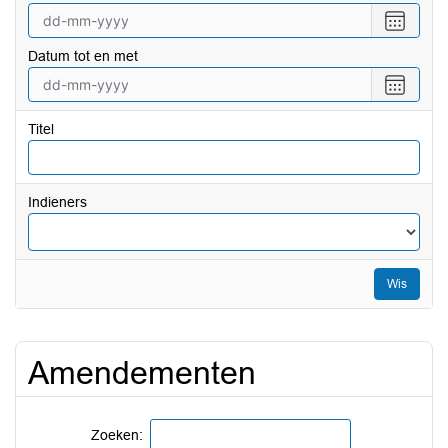
Selecte
een
Datum tot en met
datum
vanaf
Selecte
een
datum
Titel
tot
en
met
Indieners
Wis
Amendementen
Zoeken: