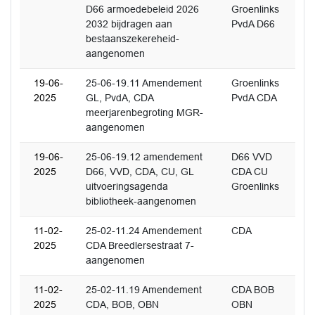
D66 armoedebeleid 2026
Groenlinks
2032 bijdragen aan
PvdA D66
bestaanszekereheid-
aangenomen
19-06-
25-06-19.11 Amendement
Groenlinks
2025
GL, PvdA, CDA
PvdA CDA
meerjarenbegroting MGR-
aangenomen
19-06-
25-06-19.12 amendement
D66 VVD
2025
D66, VVD, CDA, CU, GL
CDA CU
uitvoeringsagenda
Groenlinks
bibliotheek-aangenomen
11-02-
25-02-11.24 Amendement
CDA
2025
CDA Breedlersestraat 7-
aangenomen
11-02-
25-02-11.19 Amendement
CDA BOB
2025
CDA, BOB, OBN
OBN