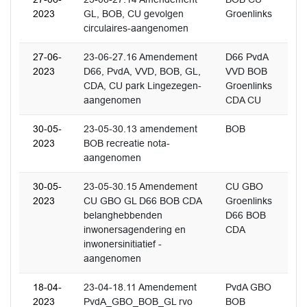
2023
GL, BOB, CU gevolgen
Groenlinks
circulaires-aangenomen
27-06-
23-06-27.16 Amendement
D66 PvdA
2023
D66, PvdA, VVD, BOB, GL,
VVD BOB
CDA, CU park Lingezegen-
Groenlinks
aangenomen
CDA CU
30-05-
23-05-30.13 amendement
BOB
2023
BOB recreatie nota-
aangenomen
30-05-
23-05-30.15 Amendement
CU GBO
2023
CU GBO GL D66 BOB CDA
Groenlinks
belanghebbenden
D66 BOB
inwonersagendering en
CDA
inwonersinitiatief -
aangenomen
18-04-
23-04-18.11 Amendement
PvdA GBO
2023
PvdA_GBO_BOB_GL rvo
BOB