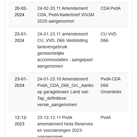
20-02-
24-02-20.11 Amendement
CDA PvdA
2024
CDA, PvdA Kaderbrief VGGM
2025-aangenomen
23-01-
24-01-23.11 amendement
CU VVD
2024
CU, VVD, D66 Vaststelling
D66
tarievengebruik
gemeentelijke
accommodaties - aangepast-
aangenomen
23-01-
24-01-23.10 Amendement
PvdA CDA
2024
PvdA_CDA_D66_GrL_Aanko
D66
op garageboxen Land van
Groenlinks
Tap_definitieve
versie_aangenomen
12-12-
23-12-12.11 PvdA
PvdA
2023
amendement Nota Reserves
en voorzieningen 2023-
aangenomen