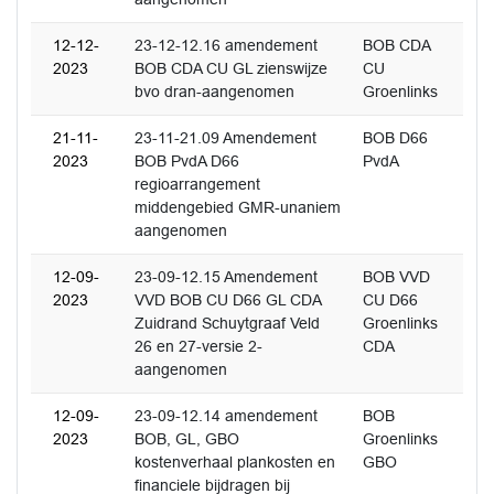
12-12-
23-12-12.16 amendement
BOB CDA
2023
BOB CDA CU GL zienswijze
CU
bvo dran-aangenomen
Groenlinks
21-11-
23-11-21.09 Amendement
BOB D66
2023
BOB PvdA D66
PvdA
regioarrangement
middengebied GMR-unaniem
aangenomen
12-09-
23-09-12.15 Amendement
BOB VVD
2023
VVD BOB CU D66 GL CDA
CU D66
Zuidrand Schuytgraaf Veld
Groenlinks
26 en 27-versie 2-
CDA
aangenomen
12-09-
23-09-12.14 amendement
BOB
2023
BOB, GL, GBO
Groenlinks
kostenverhaal plankosten en
GBO
financiele bijdragen bij