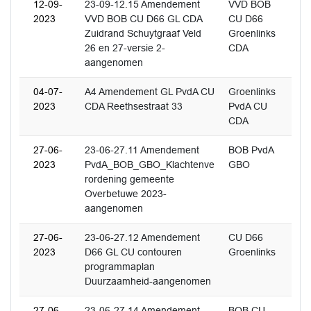
12-09-
23-09-12.15 Amendement
VVD BOB
2023
VVD BOB CU D66 GL CDA
CU D66
Zuidrand Schuytgraaf Veld
Groenlinks
26 en 27-versie 2-
CDA
aangenomen
04-07-
A4 Amendement GL PvdA CU
Groenlinks
2023
CDA Reethsestraat 33
PvdA CU
CDA
27-06-
23-06-27.11 Amendement
BOB PvdA
2023
PvdA_BOB_GBO_Klachtenve
GBO
rordening gemeente
Overbetuwe 2023-
aangenomen
27-06-
23-06-27.12 Amendement
CU D66
2023
D66 GL CU contouren
Groenlinks
programmaplan
Duurzaamheid-aangenomen
27-06-
23-06-27.14 Amendement
BOB CU