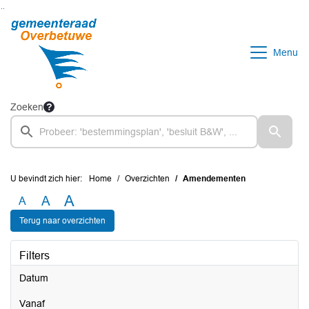
Ga naar de inhoud van deze pagina
Ga naar het zoeken
Ga naar het menu
Menu
Zoeken
U bevindt zich hier:
Home
Overzichten
Amendementen
A
A
A
Terug naar overzichten
Filters
Datum
vanaf