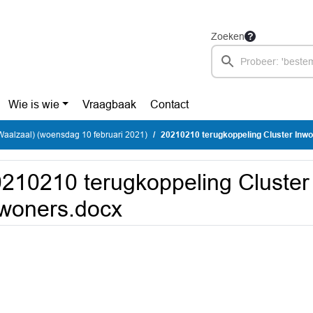
Zoeken
Wie is wie
Vraagbaak
Contact
Waalzaal) (woensdag 10 februari 2021)
20210210 terugkoppeling Cluster Inw
210210 terugkoppeling Cluster
woners.docx