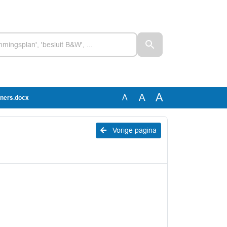
A
A
A
oners.docx
Vorige pagina