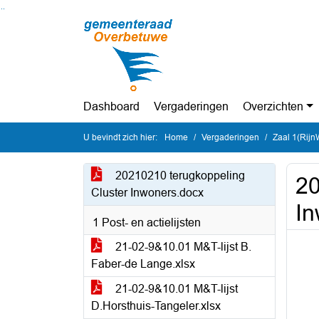
Ga naar de inhoud van deze pagina
Ga naar het zoeken
Ga naar het menu
Dashboard
Vergaderingen
Overzichten
U bevindt zich hier:
Home
Vergaderingen
Zaal 1(Rijn
20210210 terugkoppeling
20
Cluster Inwoners.docx
In
1 Post- en actielijsten
21-02-9&10.01 M&T-lijst B.
Faber-de Lange.xlsx
21-02-9&10.01 M&T-lijst
D.Horsthuis-Tangeler.xlsx