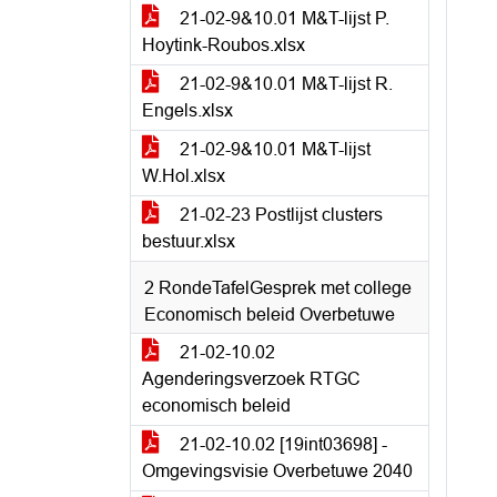
21-02-9&10.01 M&T-lijst P.
Hoytink-Roubos.xlsx
21-02-9&10.01 M&T-lijst R.
Engels.xlsx
21-02-9&10.01 M&T-lijst
W.Hol.xlsx
21-02-23 Postlijst clusters
bestuur.xlsx
2 RondeTafelGesprek met college
Economisch beleid Overbetuwe
21-02-10.02
Agenderingsverzoek RTGC
economisch beleid
21-02-10.02 [19int03698] -
Omgevingsvisie Overbetuwe 2040