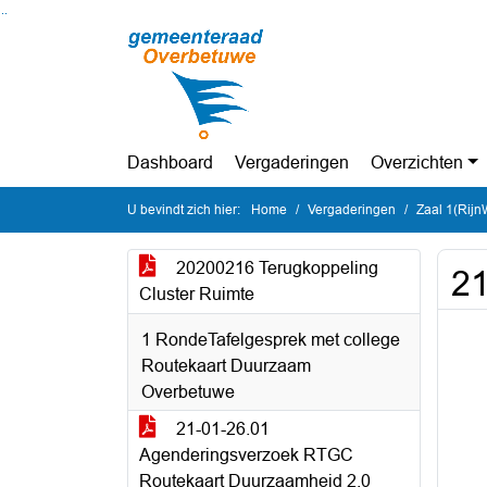
Ga naar de inhoud van deze pagina
Ga naar het zoeken
Ga naar het menu
Dashboard
Vergaderingen
Overzichten
U bevindt zich hier:
Home
Vergaderingen
Zaal 1(Rijn
20200216 Terugkoppeling
21
Cluster Ruimte
1 RondeTafelgesprek met college
Routekaart Duurzaam
Overbetuwe
21-01-26.01
Agenderingsverzoek RTGC
Routekaart Duurzaamheid 2.0