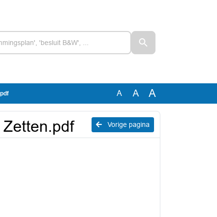
A
A
A
.pdf
 Zetten.pdf
Vorige pagina