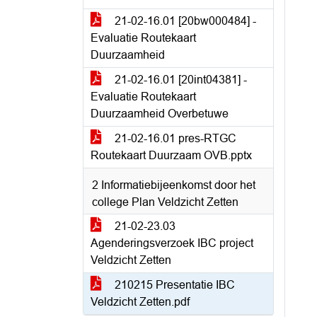
21-02-16.01 [20bw000484] -
Evaluatie Routekaart
Duurzaamheid
21-02-16.01 [20int04381] -
Evaluatie Routekaart
Duurzaamheid Overbetuwe
21-02-16.01 pres-RTGC
Routekaart Duurzaam OVB.pptx
2 Informatiebijeenkomst door het
college Plan Veldzicht Zetten
21-02-23.03
Agenderingsverzoek IBC project
Veldzicht Zetten
210215 Presentatie IBC
Veldzicht Zetten.pdf