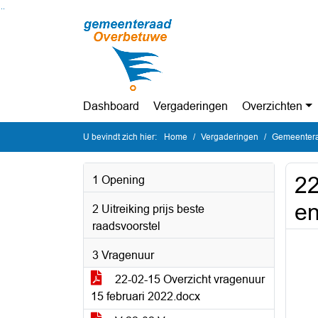
Ga naar de inhoud van deze pagina
Ga naar het zoeken
Ga naar het menu
Dashboard
Vergaderingen
Overzichten
U bevindt zich hier:
Home
Vergaderingen
Gemeentera
22
1 Opening
en
2 Uitreiking prijs beste
raadsvoorstel
3 Vragenuur
22-02-15 Overzicht vragenuur
15 februari 2022.docx