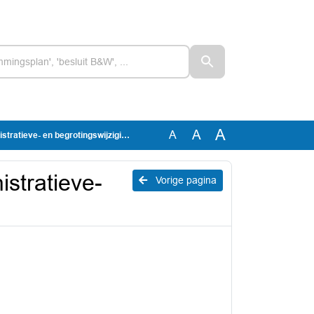
A
A
A
ieve- en begrotingswijzigingen.docx
stratieve-
Vorige pagina