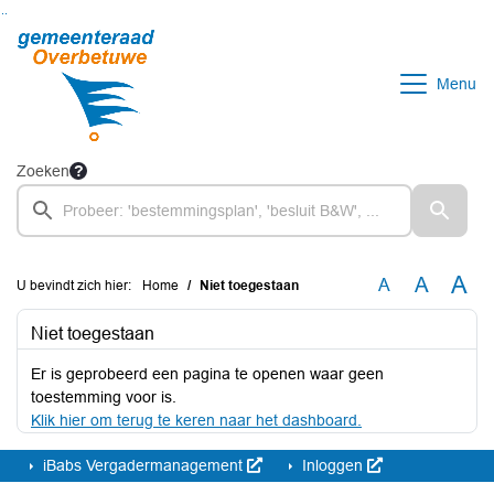
Ga naar de inhoud van deze pagina
Ga naar het zoeken
Ga naar het menu
Menu
Zoeken
A
A
A
U bevindt zich hier:
Home
Niet toegestaan
Niet toegestaan
Er is geprobeerd een pagina te openen waar geen
toestemming voor is.
Klik hier om terug te keren naar het dashboard.
iBabs Vergadermanagement
Inloggen