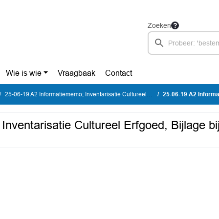
Zoeken
Wie is wie
Vraagbaak
Contact
25-06-19 A2 Informatiememo; Inventarisatie Cultureel Erfgoed
25-06-19 A2 Informatiememo; Inventarisa
nventarisatie Cultureel Erfgoed, Bijlage b