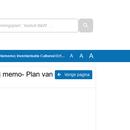
A
A
A
tie Cultureel Erfgoed, Bijlage bij memo- Plan van Aanpak cultureel erfgoed
ij memo- Plan van
Vorige pagina