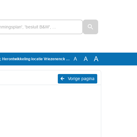
A
A
A
erontwikkeling locatie Vriezenenck te Elst
Vorige pagina