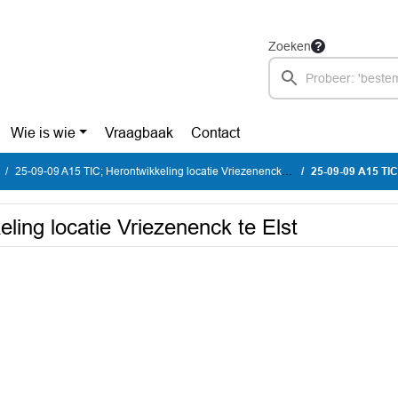
Zoeken
Wie is wie
Vraagbaak
Contact
25-09-09 A15 TIC; Herontwikkeling locatie Vriezenenck te Elst
25-09-09 A15 TIC; H
ling locatie Vriezenenck te Elst