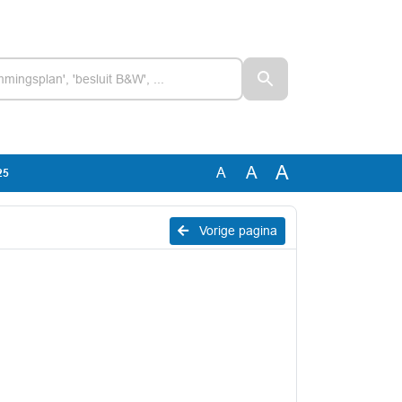
A
A
A
25
Vorige pagina