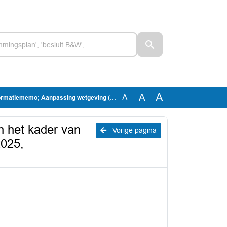
A
A
A
 en BADO) in het kader van de rechtmatigheidscontrole en controle van de accountant per boekjaar 2025, Collegevoorstel
 het kader van
Vorige pagina
2025,