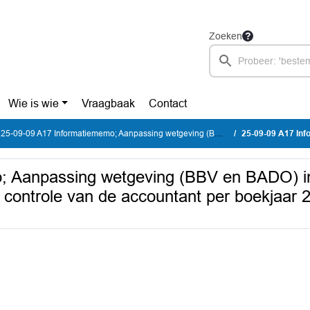
Zoeken
Wie is wie
Vraagbaak
Contact
25-09-09 A17 Informatiememo; Aanpassing wetgeving (BBV en BADO) in het kader van de rechtmatigheidscontrole en controle van de accountant per boekjaar 2025
25-09-09 A17 Informatiememo; Aanpassing wetgeving (BBV
; Aanpassing wetgeving (BBV en BADO) in
 controle van de accountant per boekjaar 