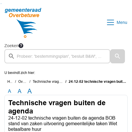
Ga naar de inhoud van deze pagina
Ga naar het zoeken
Ga naar het menu
Menu
Zoeken
U bevindt zich hier:
Home
Overzichten
Technische vragen buiten de agenda
24-12-02 technische vragen buiten de agenda BOB stand van zaken uitvoering gemeentelijke taken Wet betaalbare huur
A
A
A
Technische vragen buiten de
agenda
24-12-02 technische vragen buiten de agenda BOB
stand van zaken uitvoering gemeentelijke taken Wet
betaalbare huur