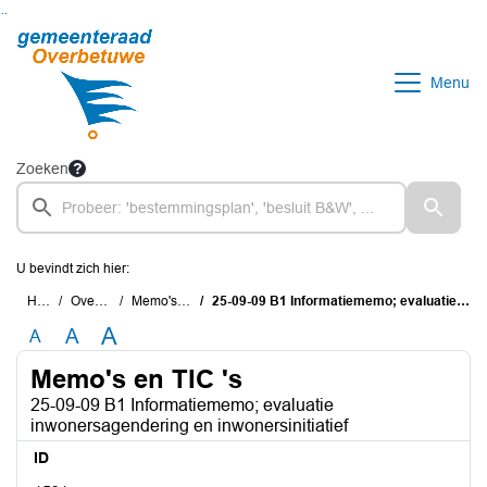
Ga naar de inhoud van deze pagina
Ga naar het zoeken
Ga naar het menu
Menu
Zoeken
U bevindt zich hier:
Home
Overzichten
Memo's en TIC 's
25-09-09 B1 Informatiememo; evaluatie inwonersagendering en inwonersinitiatief
A
A
A
Memo's en TIC 's
25-09-09 B1 Informatiememo; evaluatie
inwonersagendering en inwonersinitiatief
ID