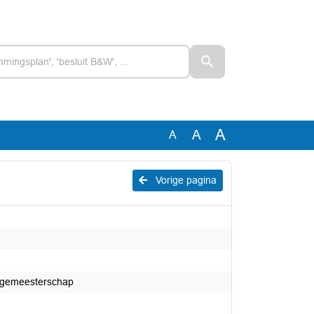
A
A
A
Vorige pagina
urgemeesterschap