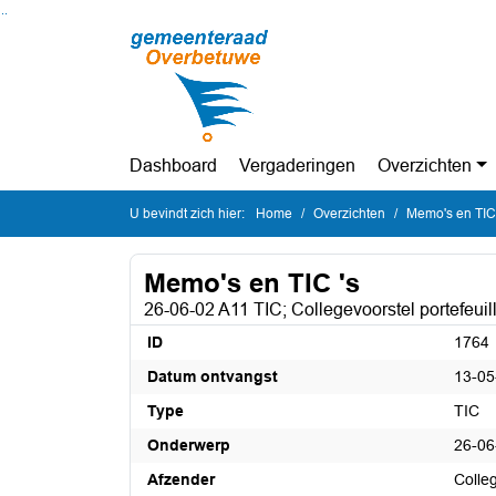
Ga naar de inhoud van deze pagina
Ga naar het zoeken
Ga naar het menu
Dashboard
Vergaderingen
Overzichten
U bevindt zich hier:
Home
Overzichten
Memo's en TIC 
Memo's en TIC 's
26-06-02 A11 TIC; Collegevoorstel portefeui
ID
1764
Datum ontvangst
13-05
Type
TIC
Onderwerp
26-06
Afzender
Colle