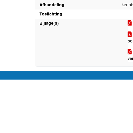
Afhandeling
kenn
Toelichting
Bijlage(s)
per
ve