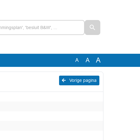
A
A
A
Vorige pagina