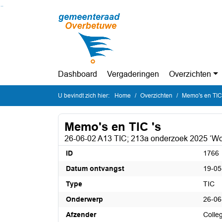
Ga naar de inhoud van deze pagina
Ga naar het zoeken
Ga naar het menu
Dashboard
Vergaderingen
Overzichten
U bevindt zich hier:
Home
Overzichten
Memo's en TIC 
Memo's en TIC 's
26-06-02 A13 TIC; 213a onderzoek 2025 ‘Wo
ID
1766
Datum ontvangst
19-05
Type
TIC
Onderwerp
26-06
Afzender
Colle