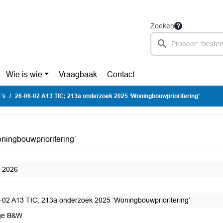
Zoeken
Wie is wie
Vraagbaak
Contact
's
26-06-02 A13 TIC; 213a onderzoek 2025 ‘Woningbouwprioritering’
ningbouwprioritering’
-2026
-02 A13 TIC; 213a onderzoek 2025 ‘Woningbouwprioritering’
ge B&W