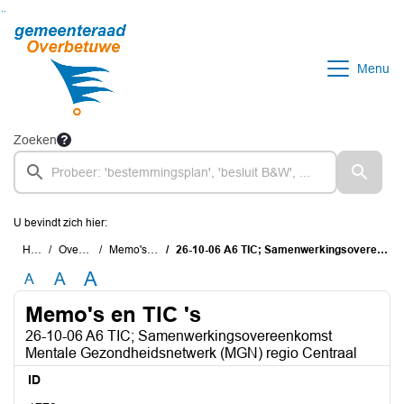
Ga naar de inhoud van deze pagina
Ga naar het zoeken
Ga naar het menu
Menu
Zoeken
U bevindt zich hier:
Home
Overzichten
Memo's en TIC 's
26-10-06 A6 TIC; Samenwerkingsovereenkomst Mentale Gezondheidsnetwerk (MGN) regio Centraal
A
A
A
Memo's en TIC 's
26-10-06 A6 TIC; Samenwerkingsovereenkomst
Mentale Gezondheidsnetwerk (MGN) regio Centraal
ID