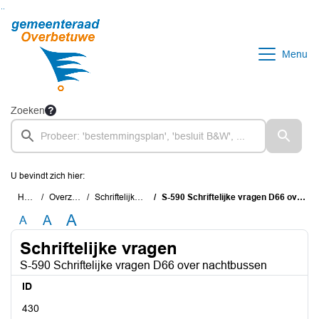
Ga naar de inhoud van deze pagina
Ga naar het zoeken
Ga naar het menu
Menu
Zoeken
U bevindt zich hier:
Home
Overzichten
Schriftelijke vragen
S-590 Schriftelijke vragen D66 over nachtbussen
A
A
A
Schriftelijke vragen
S-590 Schriftelijke vragen D66 over nachtbussen
ID
430