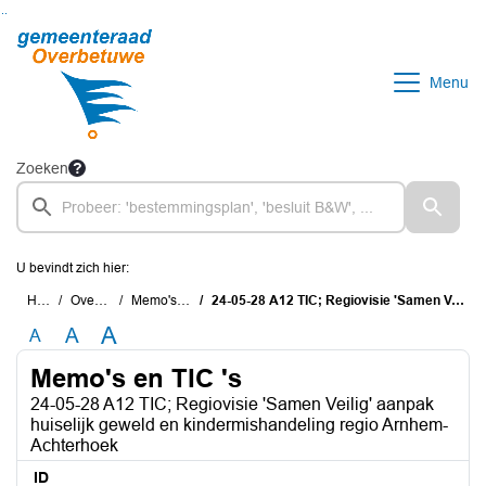
Ga naar de inhoud van deze pagina
Ga naar het zoeken
Ga naar het menu
Menu
Zoeken
U bevindt zich hier:
Home
Overzichten
Memo's en TIC 's
24-05-28 A12 TIC; Regiovisie 'Samen Veilig' aanpak huiselijk geweld en kindermishandeling regio Arnhem-Achterhoek
A
A
A
Memo's en TIC 's
24-05-28 A12 TIC; Regiovisie 'Samen Veilig' aanpak
huiselijk geweld en kindermishandeling regio Arnhem-
Achterhoek
ID