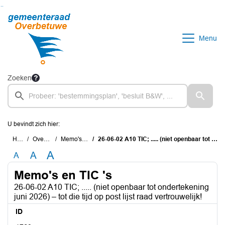
Ga naar de inhoud van deze pagina
Ga naar het zoeken
Ga naar het menu
Menu
Zoeken
U bevindt zich hier:
Home
Overzichten
Memo's en TIC 's
26-06-02 A10 TIC; ..... (niet openbaar tot ondertekening juni 2026) – tot die tijd op post lijst raad vertrouwelijk!
A
A
A
Memo's en TIC 's
26-06-02 A10 TIC; ..... (niet openbaar tot ondertekening
juni 2026) – tot die tijd op post lijst raad vertrouwelijk!
ID