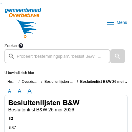
Ga naar de inhoud van deze pagina
Ga naar het zoeken
Ga naar het menu
Menu
Zoeken
U bevindt zich hier:
Home
Overzichten
Besluitenlijsten B&W
Besluitenlijst B&W 26 mei 2026
A
A
A
Besluitenlijsten B&W
Besluitenlijst B&W 26 mei 2026
ID
537