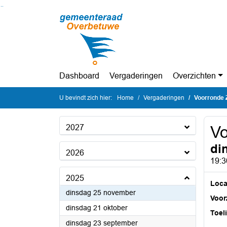
Ga naar de inhoud van deze pagina
Ga naar het zoeken
Ga naar het menu
Dashboard
Vergaderingen
Overzichten
U bevindt zich hier:
Home
Vergaderingen
Voorronde 
2027
Vo
di
2026
19:3
2025
Loca
2025
dinsdag 25 november
Voorz
2025
dinsdag 21 oktober
Toel
2025
dinsdag 23 september