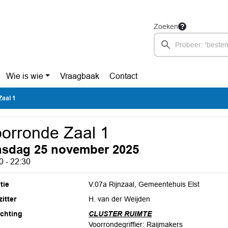
Zoeken
Wie is wie
Vraagbaak
Contact
Zaal 1
orronde Zaal 1
nsdag 25 november 2025
0 - 22:30
tie
V.07a Rijnzaal, Gemeentehuis Elst
itter
H. van der Weijden
ichting
CLUSTER RUIMTE
Voorrondegriffier: Raijmakers