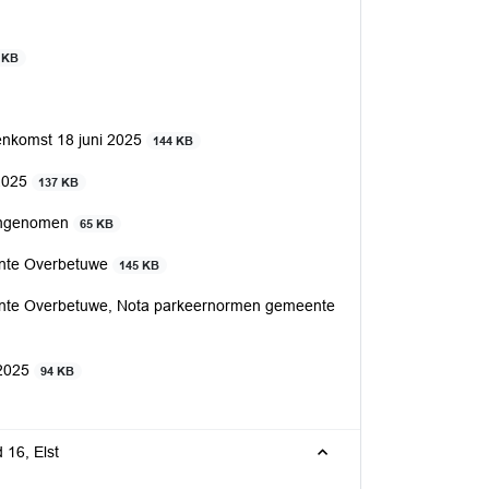
 KB
enkomst 18 juni 2025
144 KB
 2025
137 KB
aangenomen
65 KB
ente Overbetuwe
145 KB
ente Overbetuwe, Nota parkeernormen gemeente
12025
94 KB
 16, Elst