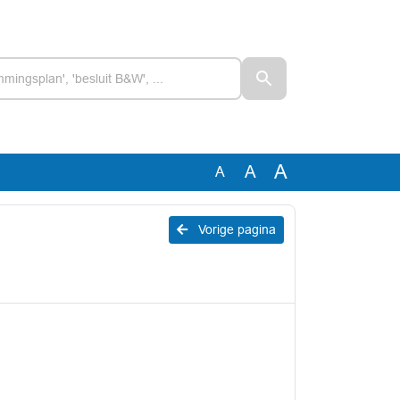
A
A
A
Vorige pagina