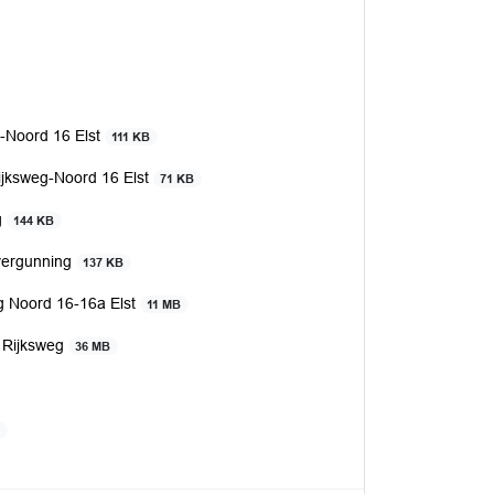
g-Noord 16 Elst
111 KB
Rijksweg-Noord 16 Elst
71 KB
g
144 KB
vergunning
137 KB
eg Noord 16-16a Elst
11 MB
g Rijksweg
36 MB
B