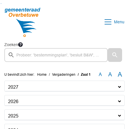
Ga naar de inhoud van deze pagina
Ga naar het zoeken
Ga naar het menu
Menu
Zoeken
A
A
A
U bevindt zich hier:
Home
Vergaderingen
Zaal 1
2027
2026
2025