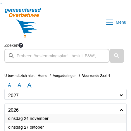
Ga naar de inhoud van deze pagina
Ga naar het zoeken
Ga naar het menu
Menu
Zoeken
U bevindt zich hier:
Home
Vergaderingen
Voorronde Zaal 1
A
A
A
2027
2026
2026
dinsdag 24 november
2026
dinsdag 27 oktober