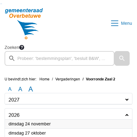
Ga naar de inhoud van deze pagina
Ga naar het zoeken
Ga naar het menu
Menu
Zoeken
U bevindt zich hier:
Home
Vergaderingen
Voorronde Zaal 2
A
A
A
2027
2026
2026
dinsdag 24 november
2026
dinsdag 27 oktober