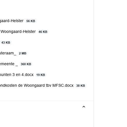
gaard-Helster
56 KB
t Woongaard-Helster
46 KB
43 KB
esteraam_
2 MB
Gemeente _
360 KB
punten 3 en 4.docx
19 KB
rondkosten de Woongaard tbv MFSC.docx
38 KB