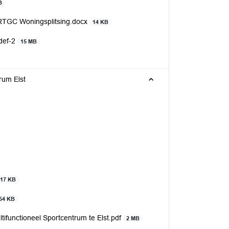
B
 RTGC Woningsplitsing.docx
14 KB
def-2
15 MB
tcentrum Elst
117 KB
54 KB
ifunctioneel Sportcentrum te Elst.pdf
2 MB