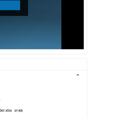
B
der.xlsx
21 KB