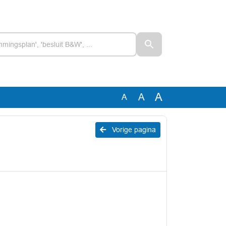
A
A
A
Vorige pagina