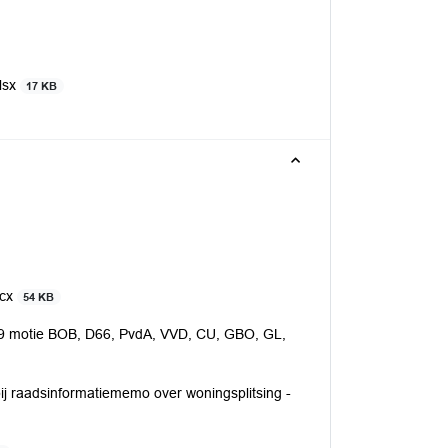
xlsx
17 KB
ocx
54 KB
19 motie BOB, D66, PvdA, VVD, CU, GBO, GL,
ij raadsinformatiememo over woningsplitsing -