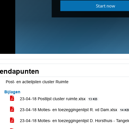
endapunten
Post- en actielijsten cluster Ruimte
Bijlagen
23-04-18 Postlijst cluster ruimte.xlsx
13 KB
23-04-18 Moties- en toezeggingenlijst R. vd Dam.xlsx
14 K
23-04-18 Moties- en toezeggingenlijst D. Horsthuis - Tangel