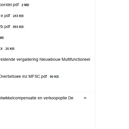
orstel.pdf
2 MB
1e.pdf
243 KB
2b.pdf
893 KB
 MB
cx
25 KB
eidende vergadering Nieuwbouw Multifunctioneel
 Overbetuwe inz MFSC.pdf
90 KB
twikkelcompensatie en verkoopoptie De