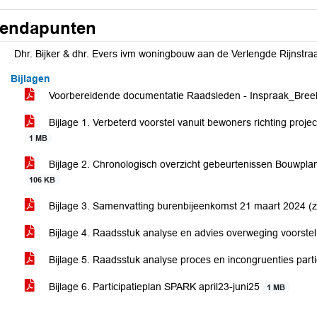
endapunten
Dhr. Bijker & dhr. Evers ivm woningbouw aan de Verlengde Rijnstraat
Bijlagen
Voorbereidende documentatie Raadsleden - Inspraak_Bree
Bijlage 1. Verbeterd voorstel vanuit bewoners richting proj
1 MB
Bijlage 2. Chronologisch overzicht gebeurtenissen Bouwplan
106 KB
Bijlage 3. Samenvatting burenbijeenkomst 21 maart 2024 
Bijlage 4. Raadsstuk analyse en advies overweging voorste
Bijlage 5. Raadsstuk analyse proces en incongruenties part
Bijlage 6. Participatieplan SPARK april23-juni25
1 MB