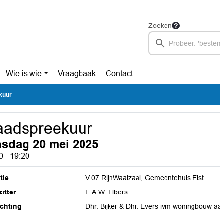
Zoeken
Wie is wie
Vraagbaak
Contact
kuur
aadspreekuur
nsdag 20 mei 2025
0 - 19:20
tie
V.07 RijnWaalzaal, Gemeentehuis Elst
itter
E.A.W. Elbers
ichting
Dhr. Bijker & Dhr. Evers ivm woningbouw aa