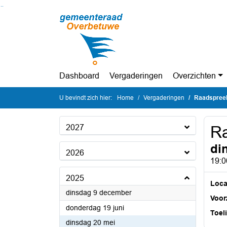
Ga naar de inhoud van deze pagina
Ga naar het zoeken
Ga naar het menu
Dashboard
Vergaderingen
Overzichten
U bevindt zich hier:
Home
Vergaderingen
Raadspree
2027
R
di
2026
19:0
2025
Loca
2025
dinsdag 9 december
Voorz
2025
donderdag 19 juni
Toel
2025
dinsdag 20 mei