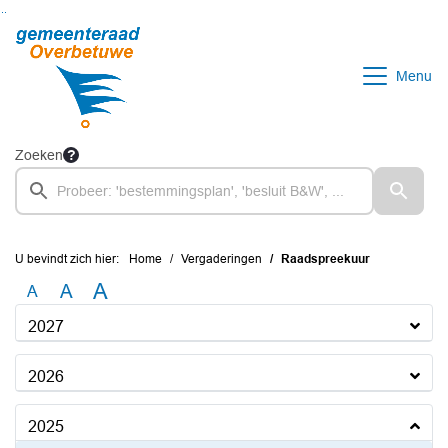
Ga naar de inhoud van deze pagina
Ga naar het zoeken
Ga naar het menu
Menu
Zoeken
U bevindt zich hier:
Home
Vergaderingen
Raadspreekuur
A
A
A
2027
2026
2025