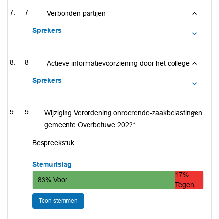
7
Verbonden partijen
Sprekers
8
Actieve informatievoorziening door het college
Sprekers
9
Wijziging Verordening onroerende-zaakbelastingen
gemeente Overbetuwe 2022*
Bespreekstuk
Stemuitslag
17%
83% Voor
Tegen
Toon stemmen