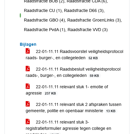
Raadsfractie BOB (2), Raadsfractie CDA (6),
Raadsfractie CU (1), Raadsfractie D66 (3),
voor
Raadsfractie GBO (4), Raadsfractie GroenLinks (3),
Raadsfractie PvdA (1), Raadsfractie VVD (3)
Bijlagen
22-01-11.11 Raadsvoorstel veiligheidsprotocol
raads- burger-, en collegeleden
52 KB
22-01-11.11 Raadsbesluit veiligheidsprotocol
raads-, burger-, en collegeleden
59 KB
22-01-11.11 relevant stuk 1- emotie of
agressie
237 KB
22-01-11.11 relevant stuk 2 afspraken tussen
gemeente, politie en openbaar ministerie
13 KB
22-01-11.11 relevant stuk 3-
registratieformulier agressie tegen college en