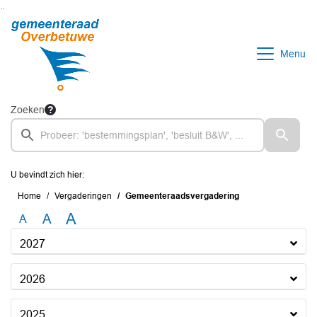
Ga naar de inhoud van deze pagina
Ga naar het zoeken
Ga naar het menu
Menu
Zoeken
U bevindt zich hier:
Home
Vergaderingen
Gemeenteraadsvergadering
A
A
A
2027
2026
2025