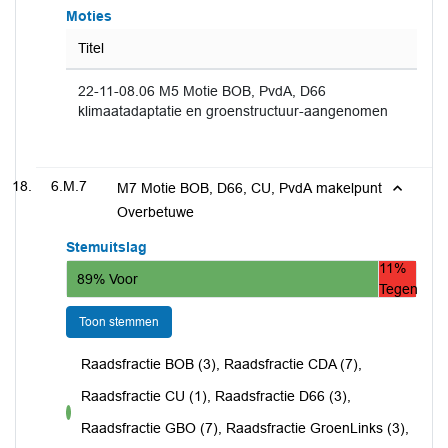
Moties
Titel
22-11-08.06 M5 Motie BOB, PvdA, D66
klimaatadaptatie en groenstructuur-aangenomen
6.M.7
M7 Motie BOB, D66, CU, PvdA makelpunt
Overbetuwe
Stemuitslag
11%
89% Voor
Tegen
Toon stemmen
Raadsfractie BOB (3), Raadsfractie CDA (7),
Raadsfractie CU (1), Raadsfractie D66 (3),
voor
Raadsfractie GBO (7), Raadsfractie GroenLinks (3),