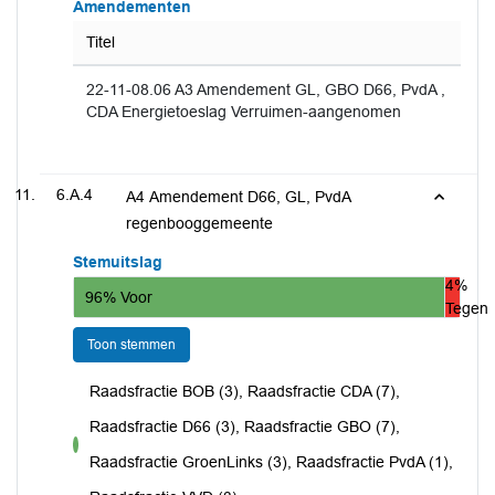
Amendementen
Titel
22-11-08.06 A3 Amendement GL, GBO D66, PvdA ,
CDA Energietoeslag Verruimen-aangenomen
6.A.4
A4 Amendement D66, GL, PvdA
regenbooggemeente
Stemuitslag
4%
96% Voor
Tegen
Toon stemmen
Raadsfractie BOB (3), Raadsfractie CDA (7),
Raadsfractie D66 (3), Raadsfractie GBO (7),
voor
Raadsfractie GroenLinks (3), Raadsfractie PvdA (1),