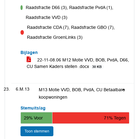
Raadsfractie D66 (3), Raadsfractie PvdA (1),
voor
Raadsfractie VVD (3)
Raadsfractie CDA (7), Raadsfractie GBO (7),
tegen
Raadsfractie GroenLinks (3)
Bijlagen
22-11-08.06 M12 Motie VVD, BOB, PvdA, D66,
CU Samen Kaders stellen .docx
30 KB
6.M.13
M13 Motie VVD, BOB, PvdA, CU Betaalbare
koopwoningen
Stemuitslag
29% Voor
71% Tegen
Toon stemmen