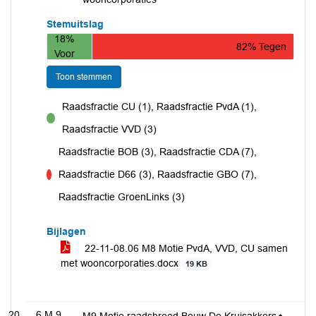
Stemuitslag
18%
82% Tegen
Voor
Toon stemmen
Raadsfractie CU (1), Raadsfractie PvdA (1),
voor
Raadsfractie VVD (3)
Raadsfractie BOB (3), Raadsfractie CDA (7),
Raadsfractie D66 (3), Raadsfractie GBO (7),
tegen
Raadsfractie GroenLinks (3)
Bijlagen
22-11-08.06 M8 Motie PvdA, VVD, CU samen
met wooncorporaties.docx
19 KB
6.M.9