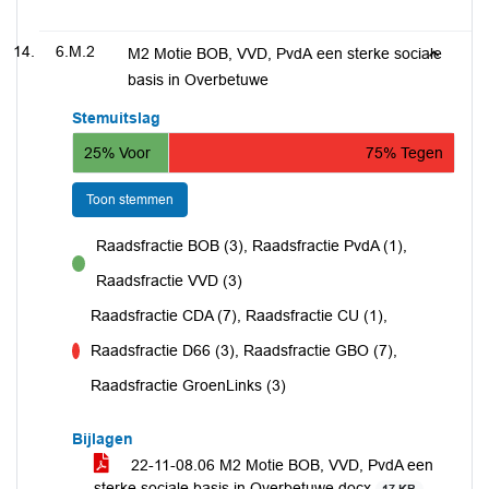
6.M.2
M2 Motie BOB, VVD, PvdA een sterke sociale
basis in Overbetuwe
Stemuitslag
25% Voor
75% Tegen
Toon stemmen
Raadsfractie BOB (3), Raadsfractie PvdA (1),
voor
Raadsfractie VVD (3)
Raadsfractie CDA (7), Raadsfractie CU (1),
Raadsfractie D66 (3), Raadsfractie GBO (7),
tegen
Raadsfractie GroenLinks (3)
Bijlagen
22-11-08.06 M2 Motie BOB, VVD, PvdA een
sterke sociale basis in Overbetuwe.docx