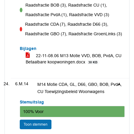
Raadsfractie BOB (3), Raadsfractie CU (1),
voor
Raadsfractie PvdA (1), Raadsfractie VVD (3)
Raadsfractie CDA (7), Raadsfractie D66 (3),
tegen
Raadsfractie GBO (7), Raadsfractie GroenLinks (3)
Bijlagen
22-11-08.06 M13 Motie VVD, BOB, PvdA, CU
Betaalbare koopwoningen.docx
30 KB
6.M.14
M14 Motie CDA, GL, D66, GBO, BOB, PvdA,
CU Toewijzingsbeleid Woonwagens
Stemuitslag
100% Voor
Toon stemmen