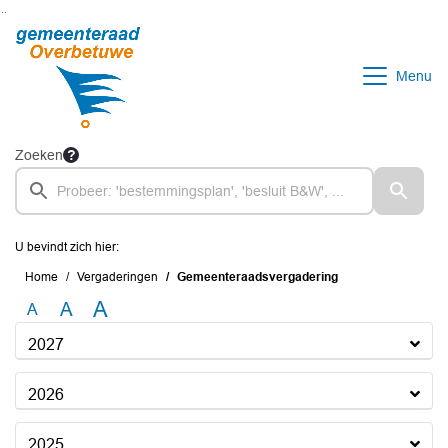
Ga naar de inhoud van deze pagina
Ga naar het zoeken
Ga naar het menu
Menu
Zoeken
U bevindt zich hier:
Home
Vergaderingen
Gemeenteraadsvergadering
A
A
A
2027
2026
2025