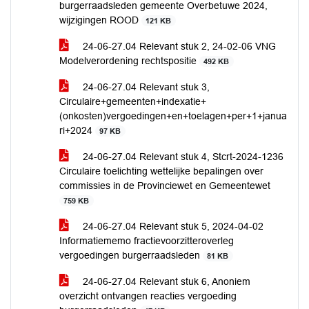
burgerraadsleden gemeente Overbetuwe 2024,
wijzigingen ROOD
121 KB
24-06-27.04 Relevant stuk 2, 24-02-06 VNG
Modelverordening rechtspositie
492 KB
24-06-27.04 Relevant stuk 3,
Circulaire+gemeenten+indexatie+
(onkosten)vergoedingen+en+toelagen+per+1+janua
ri+2024
97 KB
24-06-27.04 Relevant stuk 4, Stcrt-2024-1236
Circulaire toelichting wettelijke bepalingen over
commissies in de Provinciewet en Gemeentewet
759 KB
24-06-27.04 Relevant stuk 5, 2024-04-02
Informatiememo fractievoorzitteroverleg
vergoedingen burgerraadsleden
81 KB
24-06-27.04 Relevant stuk 6, Anoniem
overzicht ontvangen reacties vergoeding