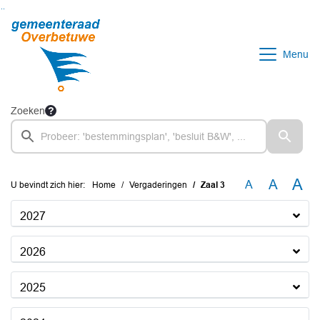
Ga naar de inhoud van deze pagina
Ga naar het zoeken
Ga naar het menu
Menu
Zoeken
A
A
A
U bevindt zich hier:
Home
Vergaderingen
Zaal 3
2027
2026
2025