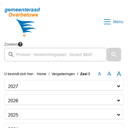
Ga naar de inhoud van deze pagina
Ga naar het zoeken
Ga naar het menu
Menu
Zoeken
A
A
A
U bevindt zich hier:
Home
Vergaderingen
Zaal 3
2027
2026
2025