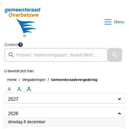
Ga naar de inhoud van deze pagina
Ga naar het zoeken
Ga naar het menu
Menu
Zoeken
U bevindt zich hier:
Home
Vergaderingen
Gemeenteraadsvergadering
A
A
A
2027
2026
2026
dinsdag 8 december