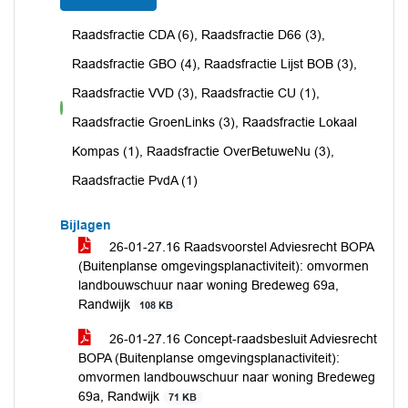
Raadsfractie CDA (6), Raadsfractie D66 (3),
Raadsfractie GBO (4), Raadsfractie Lijst BOB (3),
Raadsfractie VVD (3), Raadsfractie CU (1),
voor
Raadsfractie GroenLinks (3), Raadsfractie Lokaal
Kompas (1), Raadsfractie OverBetuweNu (3),
Raadsfractie PvdA (1)
Bijlagen
26-01-27.16 Raadsvoorstel Adviesrecht BOPA
(Buitenplanse omgevingsplanactiviteit): omvormen
landbouwschuur naar woning Bredeweg 69a,
Randwijk
108 KB
26-01-27.16 Concept-raadsbesluit Adviesrecht
BOPA (Buitenplanse omgevingsplanactiviteit):
omvormen landbouwschuur naar woning Bredeweg
69a, Randwijk
71 KB