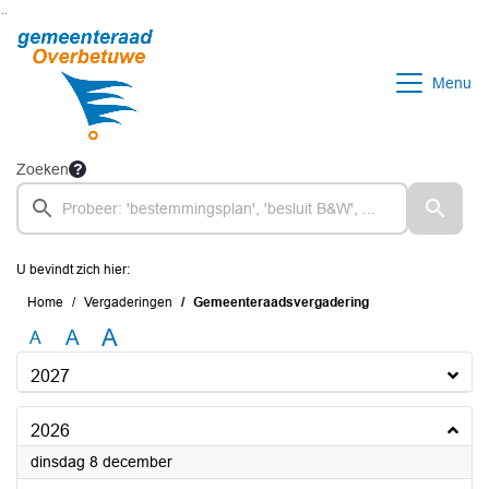
Ga naar de inhoud van deze pagina
Ga naar het zoeken
Ga naar het menu
Menu
Zoeken
U bevindt zich hier:
Home
Vergaderingen
Gemeenteraadsvergadering
A
A
A
2027
2026
2026
dinsdag 8 december