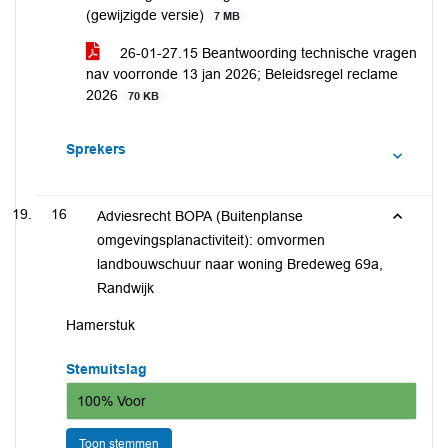
(gewijzigde versie)
7 MB
26-01-27.15 Beantwoording technische vragen
nav voorronde 13 jan 2026; Beleidsregel reclame
2026
70 KB
Sprekers
16
Adviesrecht BOPA (Buitenplanse
omgevingsplanactiviteit): omvormen
landbouwschuur naar woning Bredeweg 69a,
Randwijk
Hamerstuk
Stemuitslag
100% Voor
Toon stemmen