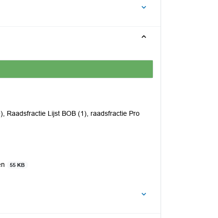
, Raadsfractie Lijst BOB (1), raadsfractie Pro
en
55 KB