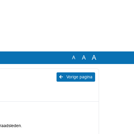
A
A
A
Vorige pagina
rraadsleden.