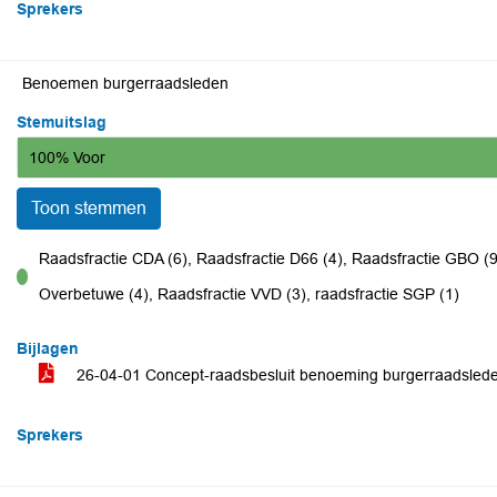
Sprekers
Benoemen burgerraadsleden
Stemuitslag
100% Voor
Toon stemmen
Raadsfractie CDA (6), Raadsfractie D66 (4), Raadsfractie GBO (9)
voor
Overbetuwe (4), Raadsfractie VVD (3), raadsfractie SGP (1)
Bijlagen
26-04-01 Concept-raadsbesluit benoeming burgerraadsled
Sprekers