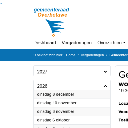
Ga naar de inhoud van deze pagina
Ga naar het zoeken
Ga naar het menu
Dashboard
Vergaderingen
Overzichten
U bevindt zich hier:
Home
Vergaderingen
Gemeenter
2027
G
wo
2026
19:3
2026
dinsdag 8 december
2026
dinsdag 10 november
Loca
2026
dinsdag 3 november
Voorz
2026
dinsdag 6 oktober
Toel