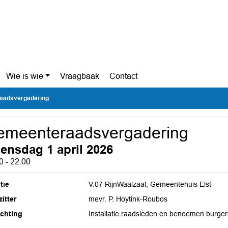
Wie is wie
Vraagbaak
Contact
aadsvergadering
emeenteraadsvergadering
ensdag 1 april 2026
0 - 22:00
tie
V.07 RijnWaalzaal, Gemeentehuis Elst
itter
mevr. P. Hoytink-Roubos
ichting
Installatie raadsleden en benoemen burge